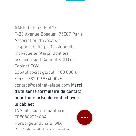
© 2018 par
Myriam Le Barbier.
Créé avec
Wix.com
Mentions légales:
AARPI Cabinet ELAGE
F-23 Avenue Bosquet, 75007 Paris
Association d'avocats à
responsabilité professionnelle
individuelle (Aarpi) dont les
associés sont Cabinet SCLD et
Cabinet CGM
Capital social global : 100 000 €
SIRET:
88201688400026
contact@cabinet-elage.com
Merci
d’utiliser le formulaire de contact
pour toute prise de contact avec
le cabinet
TVA intracommunautaire
FR80882016884
Herbergeur du site: WIX
Wix Online Platform Limited