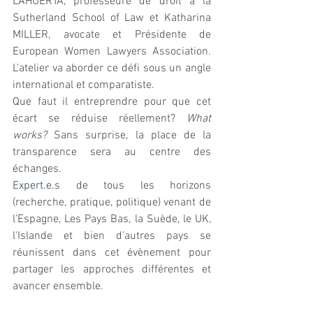
LAHUERTA, professeure de droit à la 
Sutherland School of Law et Katharina 
MILLER, av
ocate et Présidente de 
European Women Lawyers Association. 
L'atelier va aborder ce défi sous un angle 
international et comparatiste.  
Que faut il entreprendre pour que cet 
écart se réduise réellement? 
What 
works? 
Sans surprise,
la place de la 
transparence sera au centre des 
échanges.
E
xpert.e.
s de tous les horizons 
(recherche, pratique, politique) venant de 
l'Espagne, Les Pays Bas, la Suède, le UK, 
l'Islande et bien d'autres pays se 
réunissent dans cet évènement pour 
partager les approches différentes et 
avancer ensemble. 