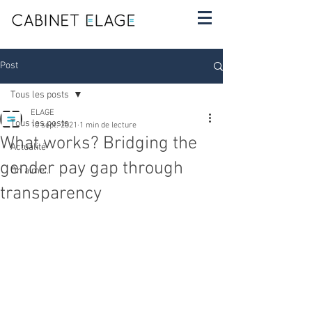
Post
Tous les posts
ELAGE
Tous les posts
10 sept. 2021
1 min de lecture
What works? Bridging the
Actualité
gender pay gap through
On aime...
transparency