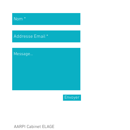
Paris
Envoyer
© 2018 par
Myriam Le Barbier.
Créé avec
Wix.com
Mentions légales:
AARPI Cabinet ELAGE