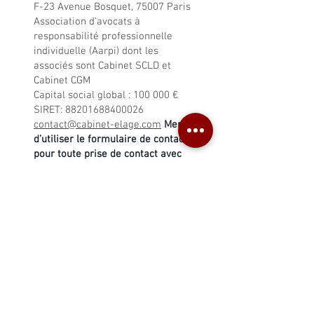
F-23 Avenue Bosquet, 75007 Paris
Association d'avocats à
responsabilité professionnelle
individuelle (Aarpi) dont les
associés sont Cabinet SCLD et
Cabinet CGM
Capital social global : 100 000 €
SIRET:
88201688400026
contact@cabinet-elage.com
Merci
d’utiliser le formulaire de contact
pour toute prise de contact avec
le cabinet
TVA intracommunautaire
FR80882016884
Herbergeur du site: WIX
Wix Online Platform Limited
Adresse : 1 Grant’s Row, Dublin 2
D02HX96, Ireland.
Contact:
https://support.wix.com/fr/article
/les-cookies-et-votre-site-wix