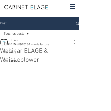
Post
Tous les posts
ELAGE
Tous les posts
21 mars 2025
1 min de lecture
Webinar ELAGE &
Actualité
Whistleblower
On aime...