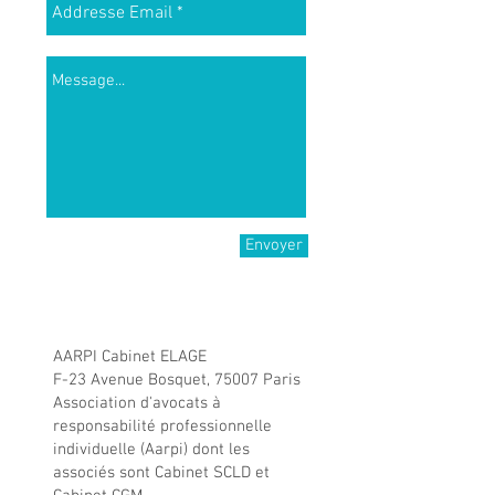
Envoyer
© 2018 par
Myriam Le Barbier.
Créé avec
Wix.com
Mentions légales:
AARPI Cabinet ELAGE
F-23 Avenue Bosquet, 75007 Paris
Association d'avocats à
responsabilité professionnelle
individuelle (Aarpi) dont les
associés sont Cabinet SCLD et