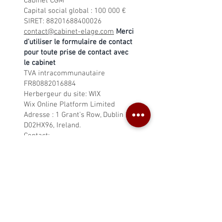
Cabinet CGM
Capital social global : 100 000 €
SIRET:
88201688400026
contact@cabinet-elage.com
Merci
d’utiliser le formulaire de contact
pour toute prise de contact avec
le cabinet
TVA intracommunautaire
FR80882016884
Herbergeur du site: WIX
Wix Online Platform Limited
Adresse : 1 Grant’s Row, Dublin 2
D02HX96, Ireland.
Contact:
https://support.wix.com/fr/article
/les-cookies-et-votre-site-wix
Les associées sont inscrites à
l’ordre du barreau de Paris
Sylvia Cleff Le Divellec : C2514
Camille Geniaut Maraval : C1230