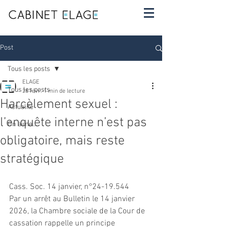
Post
Tous les posts
ELAGE
Tous les posts
26 févr.
1 min de lecture
Harcèlement sexuel :
Actualité
l’enquête interne n’est pas
On aime...
obligatoire, mais reste
stratégique
Cass. Soc. 14 janvier, n°24-19.544
Par un arrêt au Bulletin le 14 janvier 
2026, la Chambre sociale de la Cour de 
cassation rappelle un principe 