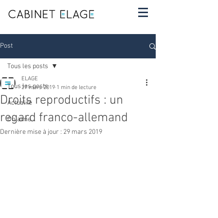
Post
Tous les posts
ELAGE
Tous les posts
27 mars 2019
1 min de lecture
Droits reproductifs : un
Actualité
regard franco-allemand
On aime...
Dernière mise à jour :
29 mars 2019