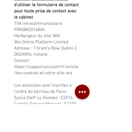
d’utiliser le formulaire de contact
pour toute prise de contact avec
le cabinet
TVA intracommunautaire
FR80882016884
Herbergeur du site: WIX
Wix Online Platform Limited
Adresse : 1 Grant’s Row, Dublin 2
D02HX96, Ireland.
Contact:
https://support.wix.com/fr/article
/les-cookies-et-votre-site-wix
Les associées sont inscrites à
l’ordre du barreau de Paris
Sylvia Cleff Le Divellec : C2514
Camille Geniaut Maraval : C1230
R.G.P.D.
Cabinet ELAGE est hébergé sur la
plateforme Wix.com. Wix.com