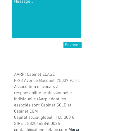
Envoyer
© 2018 par
Myriam Le Barbier.
Créé avec
Wix.com
Mentions légales:
AARPI Cabinet ELAGE
F-23 Avenue Bosquet, 75007 Paris
Association d'avocats à
responsabilité professionnelle
individuelle (Aarpi) dont les
associés sont Cabinet SCLD et
Cabinet CGM
Capital social global : 100 000 €
SIRET:
88201688400026
contact@cabinet-elage.com
Merci