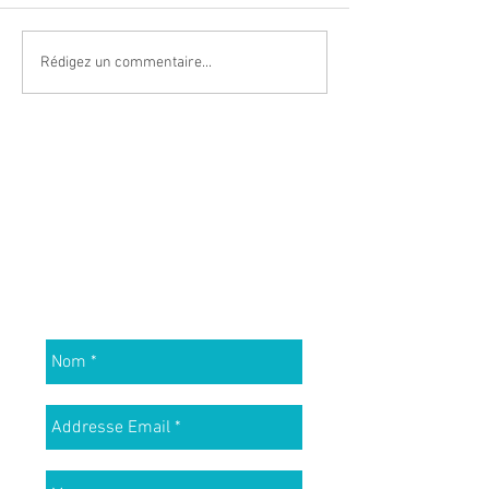
Bulletin le 14 janvier 2026, la
Chambre sociale de la Cour de
Rédigez un commentaire...
cassation rappelle un principe
essentiel : en matière
prud’homale, la preuve est
libre.
Contact
Cabinet Elage
Paris